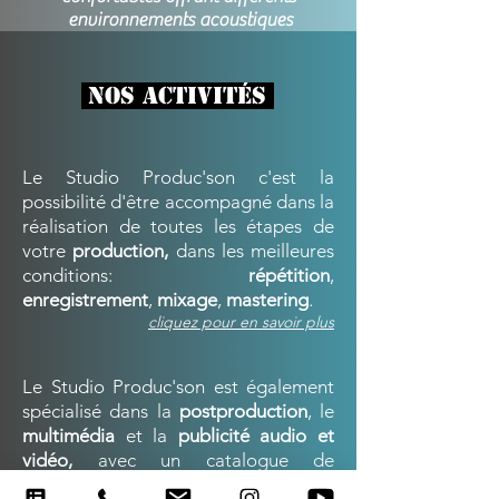
environnements acoustiques
nos activités
Le Studio Produc'son c'est la
possibilité d'être accompagné dans la
réalisation de toutes les étapes de
votre
production,
dans les meilleures
conditions:
répétition
,
enregistrement
,
mixage
,
maste
ring
.
cliquez pour en savoir plus
Le Studio Produc'son est également
spécialisé dans la
postproduction
, le
multimédia
et la
publicité audio et
vidéo,
avec un catalogue de
comédiens voix off
qui donneront vie